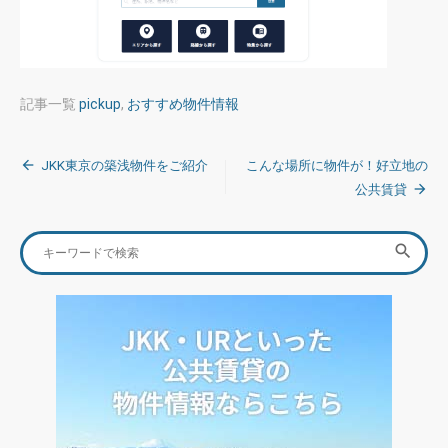
記事一覧
pickup
,
おすすめ物件情報
投
JKK東京の築浅物件をご紹介
こんな場所に物件が！好立地の
稿
公共賃貸
ナ
Search
SEA

ビ
for:
ゲ
ー
シ
ョ
ン