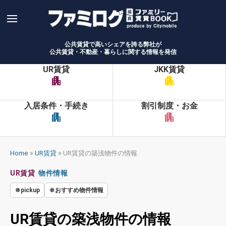
Skip
to
content
公共賃貸で高いシェアを誇る弊社が
公共賃貸・不動産・暮らしに関する情報を発信
UR賃貸
JKK賃貸
apartment
apartment
入居条件・手続き
割引制度・お金
apartment
apartment
»
»
Home
UR賃貸
UR賃貸の築浅物件の情報
UR賃貸
物件情報
pickup
おすすめ物件情報
UR賃貸の築浅物件の情報