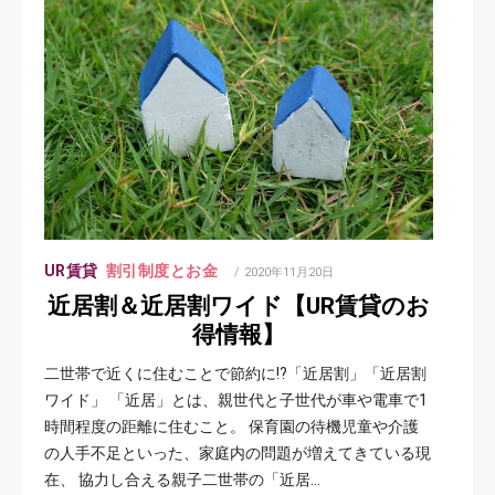
UR賃貸
割引制度とお金
POSTED
2020年11月20日
ON
近居割＆近居割ワイド【UR賃貸のお
得情報】
二世帯で近くに住むことで節約に!?「近居割」「近居割
ワイド」 「近居」とは、親世代と子世代が車や電車で1
時間程度の距離に住むこと。 保育園の待機児童や介護
の人手不足といった、家庭内の問題が増えてきている現
在、 協力し合える親子二世帯の「近居…