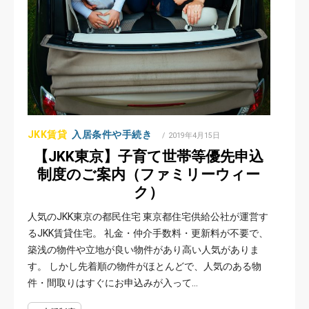
JKK賃貸
入居条件や手続き
POSTED
2019年4月15日
ON
【JKK東京】子育て世帯等優先申込
制度のご案内（ファミリーウィー
ク）
人気のJKK東京の都民住宅 東京都住宅供給公社が運営す
るJKK賃貸住宅。 礼金・仲介手数料・更新料が不要で、
築浅の物件や立地が良い物件があり高い人気がありま
す。 しかし先着順の物件がほとんどで、人気のある物
件・間取りはすぐにお申込みが入って…