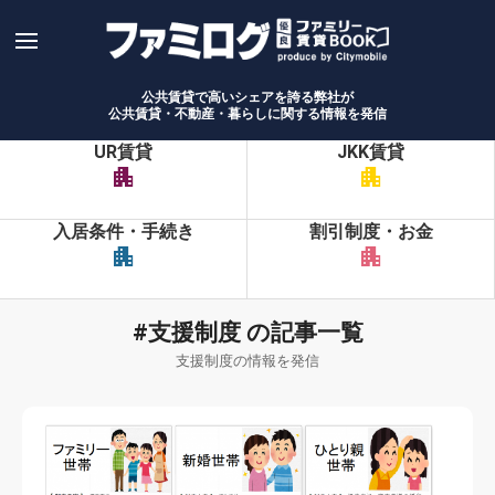
Skip
to
content
公共賃貸で高いシェアを誇る弊社が
公共賃貸・不動産・暮らしに関する情報を発信
UR賃貸
JKK賃貸
apartment
apartment
入居条件・手続き
割引制度・お金
apartment
apartment
#支援制度 の記事一覧
支援制度の情報を発信