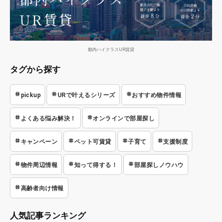
都内ハイクラスUR賃貸
タグから探す
pickup
URで叶えるシリーズ
おすすめ物件情報
よくある悩み解決！
オンラインで部屋探し
キャンペーン
ペット可賃貸
子育て
支援制度
物件周辺情報
知って得する！
部屋探しノウハウ
高齢者向け情報
人気記事ランキング