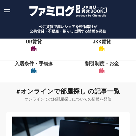
Skip
to
content
公共賃貸で高いシェアを誇る弊社が
公共賃貸・不動産・暮らしに関する情報を発信
UR賃貸
JKK賃貸
apartment
apartment
入居条件・手続き
割引制度・お金
apartment
apartment
#オンラインで部屋探し の記事一覧
オンラインでのお部屋探しについての情報を発信