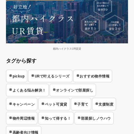
都内ハイクラスUR賃貸
タグから探す
pickup
URで叶えるシリーズ
おすすめ物件情報
よくある悩み解決！
オンラインで部屋探し
キャンペーン
ペット可賃貸
子育て
支援制度
物件周辺情報
知って得する！
部屋探しノウハウ
高齢者向け情報