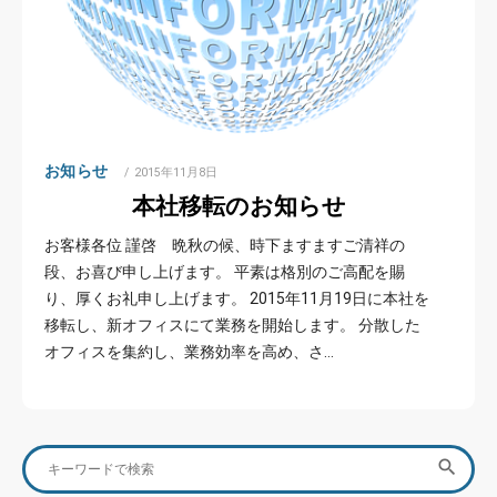
お知らせ
POSTED
2015年11月8日
ON
本社移転のお知らせ
お客様各位 謹啓 晩秋の候、時下ますますご清祥の
段、お喜び申し上げます。 平素は格別のご高配を賜
り、厚くお礼申し上げます。 2015年11月19日に本社を
移転し、新オフィスにて業務を開始します。 分散した
オフィスを集約し、業務効率を高め、さ…
Search
SEA

for: