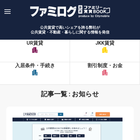
Skip
to
content
公共賃貸で高いシェアを誇る弊社が
公共賃貸・不動産・暮らしに関する情報を発信
UR賃貸
JKK賃貸
apartment
apartment
入居条件・手続き
割引制度・お金
apartment
apartment
記事一覧 : お知らせ