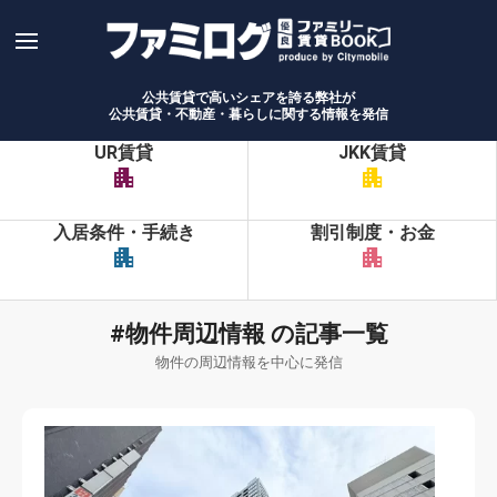
Skip
to
content
公共賃貸で高いシェアを誇る弊社が
公共賃貸・不動産・暮らしに関する情報を発信
UR賃貸
JKK賃貸
apartment
apartment
入居条件・手続き
割引制度・お金
apartment
apartment
#物件周辺情報 の記事一覧
物件の周辺情報を中心に発信