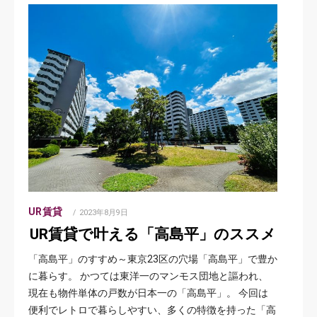
UR賃貸
POSTED
2023年8月9日
ON
UR賃貸で叶える「高島平」のススメ
「高島平」のすすめ～東京23区の穴場「高島平」で豊か
に暮らす。 かつては東洋一のマンモス団地と謳われ、
現在も物件単体の戸数が日本一の「高島平」。 今回は
便利でレトロで暮らしやすい、多くの特徴を持った「高