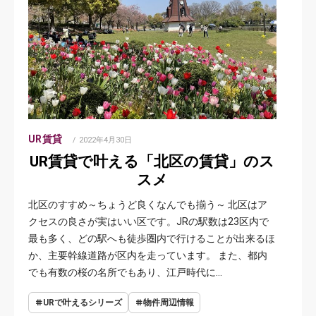
UR賃貸
POSTED
2022年4月30日
ON
UR賃貸で叶える「北区の賃貸」のス
スメ
北区のすすめ～ちょうど良くなんでも揃う～ 北区はア
クセスの良さが実はいい区です。JRの駅数は23区内で
最も多く、どの駅へも徒歩圏内で行けることが出来るほ
か、主要幹線道路が区内を走っています。 また、都内
でも有数の桜の名所でもあり、江戸時代に…
URで叶えるシリーズ
物件周辺情報