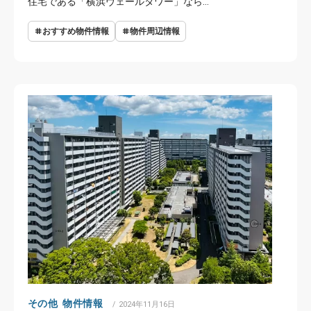
住宅である「横浜ヴェールタワー」なら…
おすすめ物件情報
物件周辺情報
その他
物件情報
POSTED
2024年11月16日