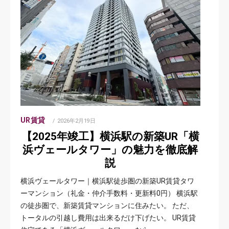
UR賃貸
POSTED
2026年2月19日
ON
【2025年竣工】横浜駅の新築UR「横
浜ヴェールタワー」の魅力を徹底解
説
横浜ヴェールタワー｜横浜駅徒歩圏の新築UR賃貸タワ
ーマンション（礼金・仲介手数料・更新料0円） 横浜駅
の徒歩圏で、新築賃貸マンションに住みたい。 ただ、
トータルの引越し費用は出来るだけ下げたい。 UR賃貸