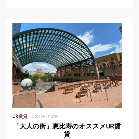
UR賃貸
POSTED
2024年4月27日
ON
「大人の街」恵比寿のオススメUR賃
貸