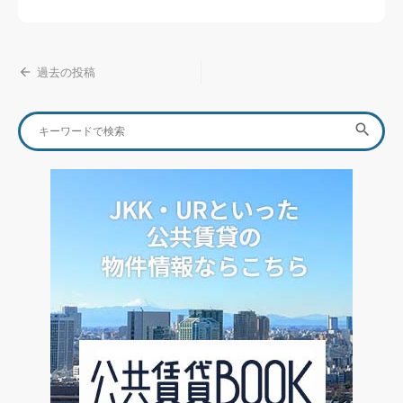
投
過去の投稿
稿
Search
ナ
SEA

for:
ビ
ゲ
ー
シ
ョ
ン