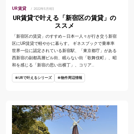
UR賃貸
POSTED
2022年5月8日
ON
UR賃貸で叶える「新宿区の賃貸」の
ススメ
「新宿区の賃貸」のすすめ～日本一人々が行き交う新宿
区にUR賃貸で軽やかに暮らす。 ギネスブックで乗車率
世界一位に認定されている新宿駅、「東京都庁」がある
西新宿の副都高層ビル街、眠らない街「歌舞伎町」、昭
和を感じる「新宿の思い出横丁」、コリア…
URで叶えるシリーズ
物件周辺情報