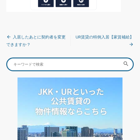
投
入居したあとに契約者を変更
UR賃貸の特例入居【家賃補給】
稿
できますか？
ナ
Search
SEA

ビ
for:
ゲ
ー
シ
ョ
ン