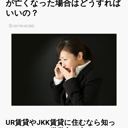
が亡くなった場合はどうすれば
いいの？
POSTED
2017年4月28日
ON
UR賃貸やJKK賃貸に住むなら知っ