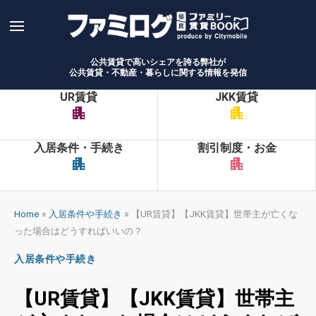
Skip
to
content
公共賃貸で高いシェアを誇る弊社が
公共賃貸・不動産・暮らしに関する情報を発信
UR賃貸
JKK賃貸
apartment
apartment
入居条件・手続き
割引制度・お金
apartment
apartment
»
»
Home
入居条件や手続き
【UR賃貸】【JKK賃貸】世帯主が亡くな
った場合はどうすればいいの？
入居条件や手続き
【UR賃貸】【JKK賃貸】世帯主