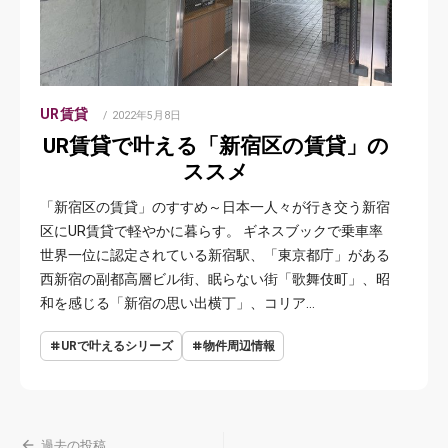
UR賃貸
POSTED
2022年5月8日
ON
UR賃貸で叶える「新宿区の賃貸」の
ススメ
「新宿区の賃貸」のすすめ～日本一人々が行き交う新宿
区にUR賃貸で軽やかに暮らす。 ギネスブックで乗車率
世界一位に認定されている新宿駅、「東京都庁」がある
西新宿の副都高層ビル街、眠らない街「歌舞伎町」、昭
和を感じる「新宿の思い出横丁」、コリア…
URで叶えるシリーズ
物件周辺情報
投
過去の投稿