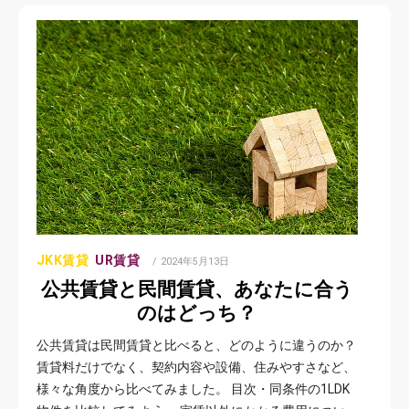
JKK賃貸
UR賃貸
POSTED
2024年5月13日
ON
公共賃貸と民間賃貸、あなたに合う
のはどっち？
公共賃貸は民間賃貸と比べると、どのように違うのか？
賃貸料だけでなく、契約内容や設備、住みやすさなど、
様々な角度から比べてみました。 目次・同条件の1LDK