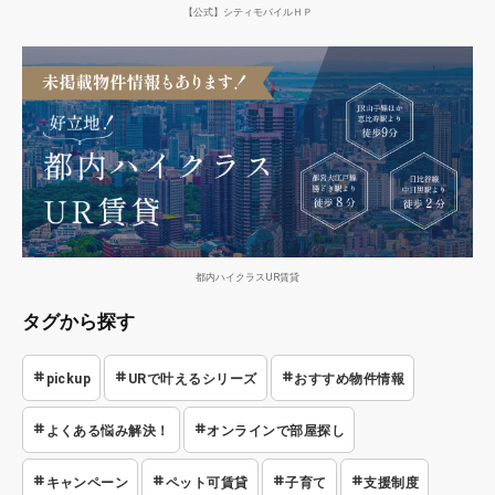
【公式】シティモバイルＨＰ
都内ハイクラスUR賃貸
タグから探す
pickup
URで叶えるシリーズ
おすすめ物件情報
よくある悩み解決！
オンラインで部屋探し
キャンペーン
ペット可賃貸
子育て
支援制度