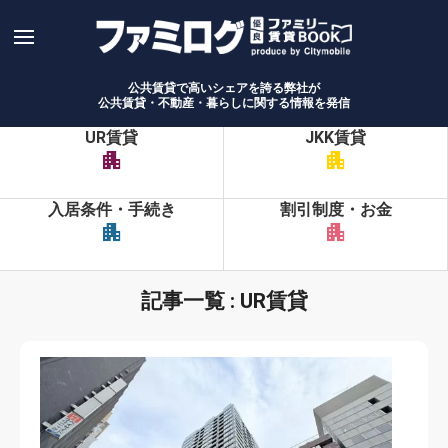
Skip
to
content
公共賃貸で高いシェアを誇る弊社が
公共賃貸・不動産・暮らしに関する情報を発信
UR賃貸
JKK賃貸
apartment
apartment
入居条件・手続き
割引制度・お金
apartment
apartment
記事一覧 : UR賃貸