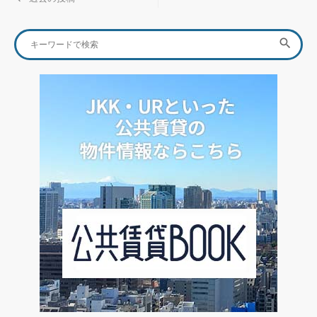
稿
Search
ナ
SEA

for:
ビ
ゲ
ー
シ
ョ
ン