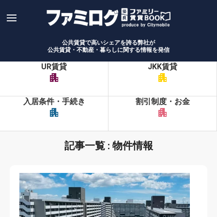
Skip
to
content
公共賃貸で高いシェアを誇る弊社が
公共賃貸・不動産・暮らしに関する情報を発信
UR賃貸
JKK賃貸
apartment
apartment
入居条件・手続き
割引制度・お金
apartment
apartment
記事一覧 : 物件情報