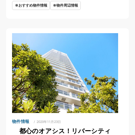
おすすめ物件情報
物件周辺情報
物件情報
POSTED
2020年11月23日
ON
都心のオアシス！リバーシティ