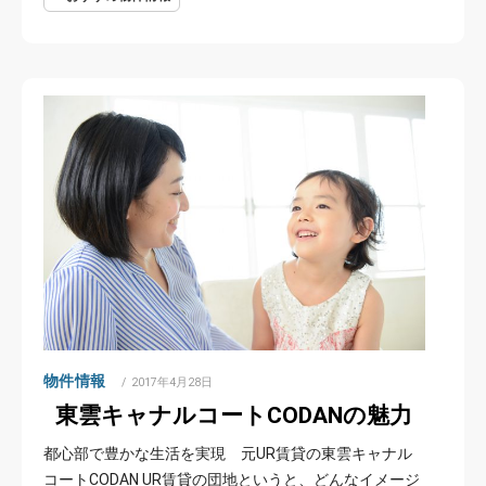
物件情報
POSTED
2017年4月28日
ON
東雲キャナルコートCODANの魅力
都心部で豊かな生活を実現 元UR賃貸の東雲キャナル
コートCODAN UR賃貸の団地というと、どんなイメージ