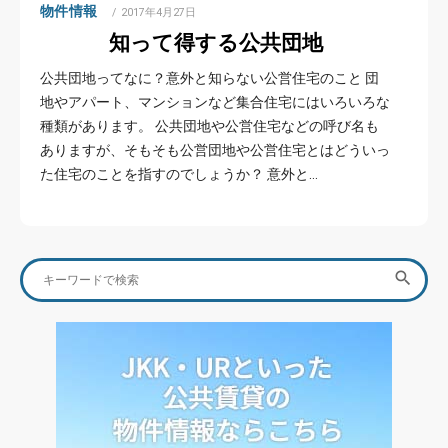
物件情報
POSTED
2017年4月27日
ON
知って得する公共団地
公共団地ってなに？意外と知らない公営住宅のこと 団
地やアパート、マンションなど集合住宅にはいろいろな
種類があります。 公共団地や公営住宅などの呼び名も
ありますが、そもそも公営団地や公営住宅とはどういっ
た住宅のことを指すのでしょうか？ 意外と…
Search
SEA

for: