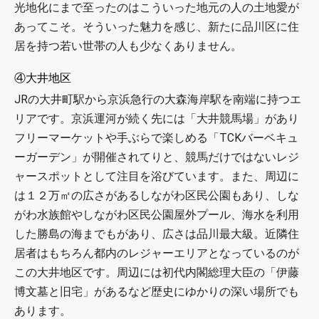
光地化にまで至ったのはこういった地元の人の土地愛が
あってこそ。そういった魅力を感じ、新たに品川区に住
居を持つ若い世帯の人も少なくありません。
④大井地区
JRの大井町駅から京浜急行の大森海岸駅を南端に持つエ
リアです。京浜運河が続く先には「大井競馬場」があり
フリーマーケットや手ぶらで楽しめる「TCKバーベキュ
ーガーデン」が開催されてりと、競馬だけではないレジ
ャースポットとして注目を浴びています。また、周辺に
は１２万㎡の広さがあるしながわ区民公園もあり、しな
がわ水族館やしながわ区民公園屋外プール、海水を利用
した勝島の海までもがあり、広さは品川最大級。近隣住
居者はもちろん都内のレジャーエリアとなっているのが
この大井地区です。周辺には初代内閣総理大臣の「伊藤
博文墓と旧宅」があるなど歴史にゆかりの深い場所でも
あります。