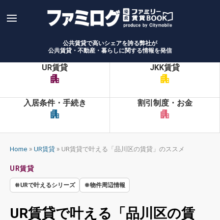
Skip
to
content
公共賃貸で高いシェアを誇る弊社が
公共賃貸・不動産・暮らしに関する情報を発信
UR賃貸
JKK賃貸
apartment
apartment
入居条件・手続き
割引制度・お金
apartment
apartment
»
»
Home
UR賃貸
UR賃貸で叶える「品川区の賃貸」のススメ
UR賃貸
URで叶えるシリーズ
物件周辺情報
UR賃貸で叶える「品川区の賃