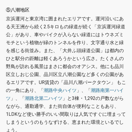
⑤八潮地区
京浜運河と東京湾に囲まれたエリアです。運河沿いにあ
る天王洲から続く2.5キロもの緑道が続く「京浜運河緑道
公」があり、車やバイクが入らない緑道にはトウネズミ
モチという植物が緑のトンネルを作り、文字通り水と緑
を感じる街並み。また、「大井ふ頭緑道公園」は都内の
ひと駅分の距離は軽くあろうかという広さ。たくさんの
野鳥が訪れる風景はまさに都会のオアシス。他にも品川
区立しおじ公園、品川区立八潮公園など多くの公園があ
るエリアです。UR賃貸の「品川八潮パークタウン」 もこ
の一角にあり、「
潮路中央ハイツ
」、「
潮路南第一ハイ
ツ
」、「
潮路北第二ハイツ
」と3棟・‎1,292の戸数ながら
ながら、通勤通学、また街自体が便利なこともあり、
1LDKなど使い勝手のいい間取りは人気ですぐに埋まって
しまうというのもうなずける、恵まれた環境といるでし
ょう。