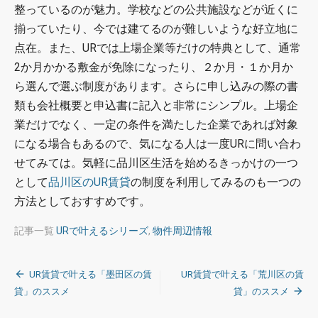
整っているのが魅力。学校などの公共施設などが近くに
揃っていたり、今では建てるのが難しいような好立地に
点在。また、URでは上場企業等だけの特典として、通常
2か月かかる敷金が免除になったり、２か月・１か月か
ら選んで選ぶ制度があります。さらに申し込みの際の書
類も会社概要と申込書に記入と非常にシンプル。上場企
業だけでなく、一定の条件を満たした企業であれば対象
になる場合もあるので、気になる人は一度URに問い合わ
せてみては。気軽に品川区生活を始めるきっかけの一つ
として
品川区のUR賃貸
の制度を利用してみるのも一つの
方法としておすすめです。
記事一覧
URで叶えるシリーズ
,
物件周辺情報
投
UR賃貸で叶える「墨田区の賃
UR賃貸で叶える「荒川区の賃
稿
貸」のススメ
貸」のススメ
ナ