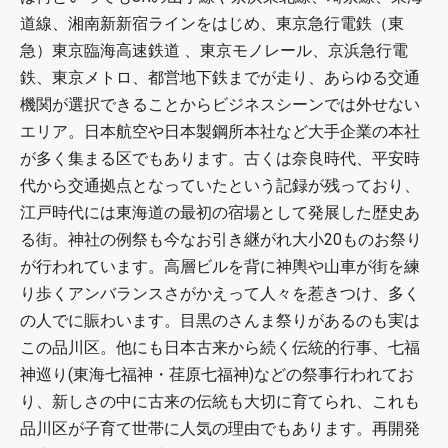
道線、湘南新新宿ラインをはじめ、東京急行電鉄（東
急）東京臨海高速鉄道 、東京モノレール、京浜急行電
鉄、東京メトロ、都営地下鉄までが走り、あらゆる交通
機関が選択できることからビジネスシーンでは外せない
エリア。日本航空や日本製鋼所本社など大手企業の本社
が多く集まる区でもあります。古くは奈良時代、平安時
代から交通拠点となっていたという記録が残っており、
江戸時代には東海道の最初の宿場として発展した歴史あ
る街。神社の例祭も今なお引き継がれ大小20ものお祭り
が行われています。高層ビルを背に神輿や山車が街を練
り歩くアンバランスさがかえって人々を惹きつけ、多く
の人でに賑わいます。目黒のさんま祭りがあるのも実は
この品川区。他にも日本古来から続く伝統的行事、七福
神巡り(東海七福神・荏原七福神)などの祭事行われてお
り、新しさの中に古来の伝統も大切に育てられ、これも
品川区が子育て世帯に人気の理由でもあります。再開発