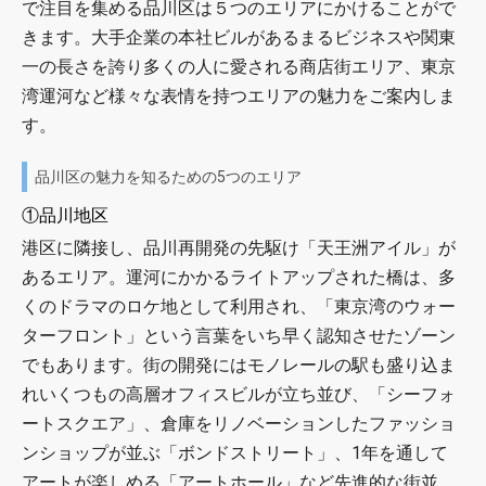
で注目を集める品川区は５つのエリアにかけることがで
きます。大手企業の本社ビルがあるまるビジネスや関東
一の長さを誇り多くの人に愛される商店街エリア、東京
湾運河など様々な表情を持つエリアの魅力をご案内しま
す。
品川区の魅力を知るための5つのエリア
①品川地区
港区に隣接し、品川再開発の先駆け「天王洲アイル」が
あるエリア。運河にかかるライトアップされた橋は、多
くのドラマのロケ地として利用され、「東京湾のウォー
ターフロント」という言葉をいち早く認知させたゾーン
でもあります。街の開発にはモノレールの駅も盛り込ま
れいくつもの高層オフィスビルが立ち並び、「シーフォ
ートスクエア」、倉庫をリノベーションしたファッショ
ンショップが並ぶ「ボンドストリート」、1年を通して
アートが楽しめる「アートホール」など先進的な街並