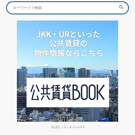
Search
SEA

ビ
for:
ゲ
ー
シ
ョ
ン
【公式】シティモバイルＨＰ