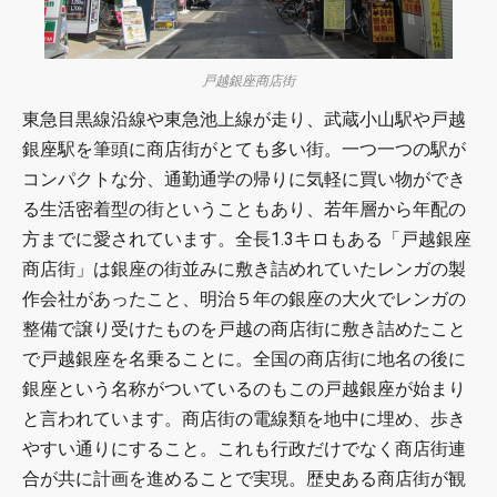
戸越銀座商店街
東急目黒線沿線や東急池上線が走り、武蔵小山駅や戸越
銀座駅を筆頭に商店街がとても多い街。一つ一つの駅が
コンパクトな分、通勤通学の帰りに気軽に買い物ができ
る生活密着型の街ということもあり、若年層から年配の
方までに愛されています。全長1.3キロもある「戸越銀座
商店街」は銀座の街並みに敷き詰めれていたレンガの製
作会社があったこと、明治５年の銀座の大火でレンガの
整備で譲り受けたものを戸越の商店街に敷き詰めたこと
で戸越銀座を名乗ることに。全国の商店街に地名の後に
銀座という名称がついているのもこの戸越銀座が始まり
と言われています。商店街の電線類を地中に埋め、歩き
やすい通りにすること。これも行政だけでなく商店街連
合が共に計画を進めることで実現。歴史ある商店街が観