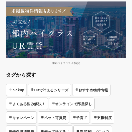
都内ハイクラスUR賃貸
タグから探す
pickup
URで叶えるシリーズ
おすすめ物件情報
よくある悩み解決！
オンラインで部屋探し
キャンペーン
ペット可賃貸
子育て
支援制度
物件周辺情報
知って得する！
部屋探しノウハウ