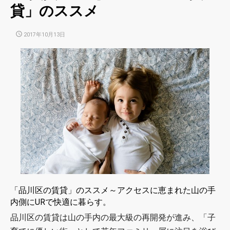
貸」のススメ
POSTED
2017年10月13日
ON
「品川区の賃貸」のススメ～アクセスに恵まれた山の手
内側にURで快適に暮らす。
品川区の賃貸は山の手内の最大級の再開発が進み、「子