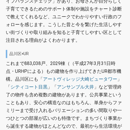
イフバランスチェック」があり、お母さんが自分らしく
子育てできるためのサポート体制や施設をチャート診断
で教えてくれるなど、ユニークでわかりやすい行政のフ
ォローを感じます。こうした昔と今を繋げた生活しやす
い街づくりや取り組みを知ると子育てしやすい区として
注目される理由がよくわかります。
品川区×UR
これまで883,038戸、2029棟（（平成27年3月31日時
点・URHPによる）もの建物を作り上げてきたUR都市機
構。品川区にも「
アートヴィレッジ大崎ビュータワー
」
「
シティコート目黒
」「
アンサンブル大井
」など管理終
了の物件も含め複数の建物があります。公共事業という
こともあり、安心の構造なのはもちろん、単身からファ
ミリーまで受け入れるバリエーションの多い間取りや一
つひとつの部屋が広いのも特徴です。まちづくり事業か
ら誕生する建物がほとんどなので、最初から生活環境が