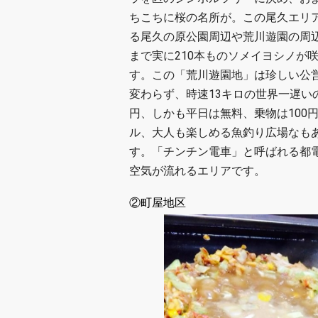
ちこちに桜の名所が。この尾久エリ
る尾久の原公園周辺や荒川遊園の周
まで実に210本ものソメイヨシノが
す。この「荒川遊園地」は珍しい公
変わらず、時速13キロの世界一遅い
円、しかも平日は無料、乗物は100
ル、大人も楽しめる魚釣り広場なも
す。「チンチン電車」と呼ばれる都
空気が流れるエリアです。
②町屋地区