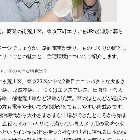
街。商業の街荒川区。東京下町エリアをURで温順に暮ら
メージでしょうか。路面電車が走り、ものづくりの街とし
エリアごとの魅力と、住宅環境についてご紹介します。
区。その大きな特色は？
る荒川区。東京23区の中で2番目にコンパクトな大きさ
東北線、京成本線、、つくばエクスプレス、日暮里・舎人
谷線、都電荒川線など沿線が充実。区のほとんどが起伏の
の方も電車や歩いての移動がとてもしやすい街並みです。
明治時代から大小さまざまな工場ができたところから始ま
、直径わずか1.5ミリにも満たない胃カメラ用の電球や水
いというインキ技術を持つ会社など世界に誇れる日本の技