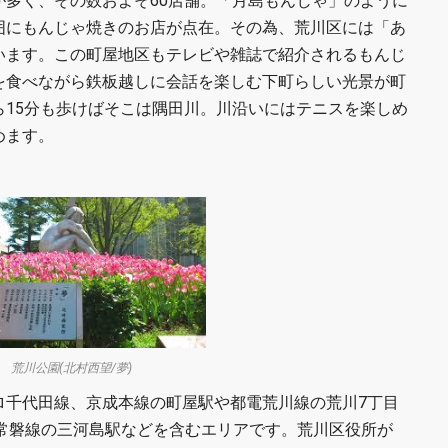
が多く、その数およそ60店舗。「月島もんじゃ」のように
囲にもんじゃ焼きのお店が点在。その為、荒川区には「あ
います。この町屋地区もテレビや雑誌で紹介されるもんじ
を食べながら鉄板越しに会話を楽しむ下町らしい光景が町
ら15分も歩けばそこは隅田川。川沿いにはテニスを楽しめ
めます。
荒川公園(北村西望/夢)
ロ千代田線、京成本線の町屋駅や都電荒川線の荒川7丁目
R常磐線の三河島駅などを含むエリアです。荒川区役所が