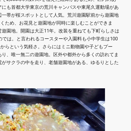
アにも首都大学東京の荒川キャンパスや東尾久運動場があ
辺一帯が桜スポットとして人気。荒川遊園駅前から遊園地
咲くため、お花見と遊園地が同時に楽しむことができま
営遊園地。開園は大正11年。改装を重ねても下町らしさは
のでは。と言われるコースターや入園料も小中学生は100
円からという気軽さ。さらにはミニ動物園や子どもプー
あり、唯一無二の遊園地。区外や都外から多くの訪れてま
電がサクラの中を走り、老舗遊園地がある、ゆるりとした