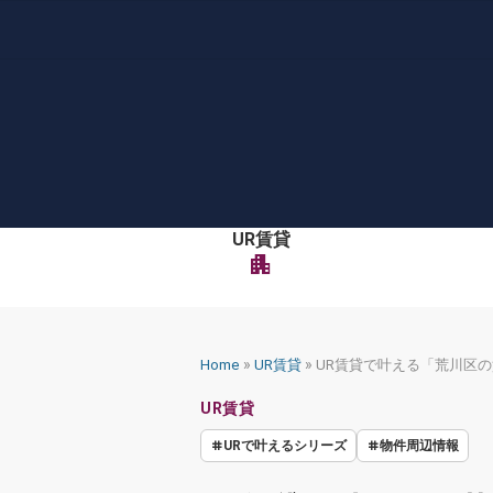
Skip
to
content
UR賃貸
apartment
»
»
Home
UR賃貸
UR賃貸で叶える「荒川区
UR賃貸
URで叶えるシリーズ
物件周辺情報