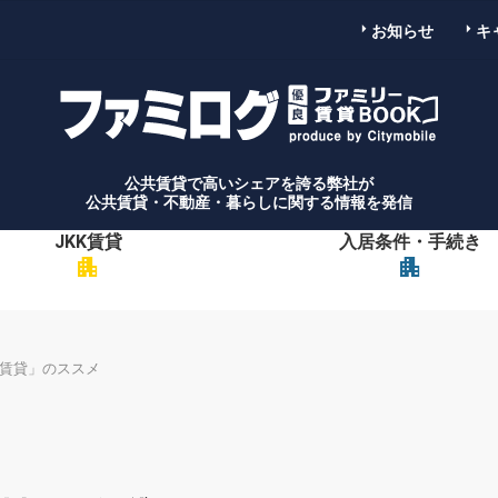
お知らせ
キ
公共賃貸で高いシェアを誇る弊社が
公共賃貸・不動産・暮らしに関する情報を発信
JKK賃貸
入居条件・手続き
apartment
apartment
の賃貸」のススメ