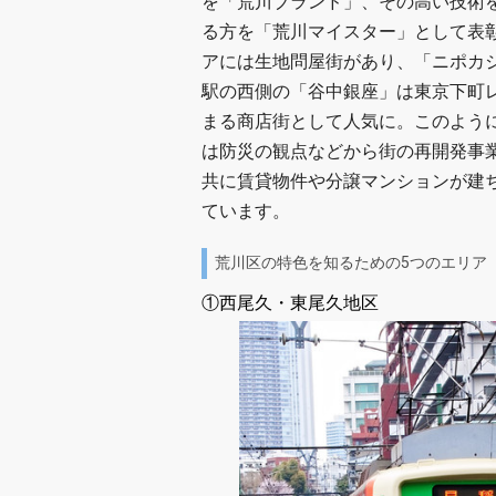
を「荒川ブランド」、その高い技術
る方を「荒川マイスター」として表
アには生地問屋街があり、「ニポカ
駅の西側の「谷中銀座」は東京下町
まる商店街として人気に。このよう
は防災の観点などから街の再開発事
共に賃貸物件や分譲マンションが建
ています。
荒川区の特色を知るための5つのエリア
①西尾久・東尾久地区