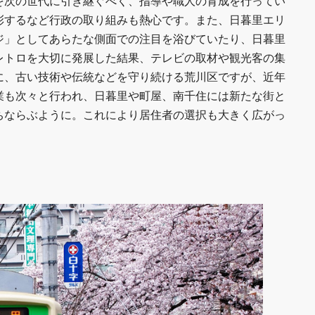
を次の世代に引き継ぐべく、指導や職人の育成を行ってい
彰するなど行政の取り組みも熱心です。また、日暮里エリ
ジ」としてあらたな側面での注目を浴びていたり、日暮里
レトロを大切に発展した結果、テレビの取材や観光客の集
に、古い技術や伝統などを守り続ける荒川区ですが、近年
業も次々と行われ、日暮里や町屋、南千住には新たな街と
ちならぶように。これにより居住者の選択も大きく広がっ