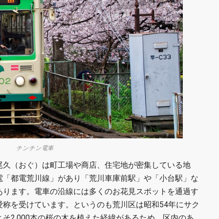
チンチン電車
尾久（おぐ）は町工場や商店、住宅地が密集している地
電「都電荒川線」があり「荒川車庫前駅」や「小台駅」な
あります。電車の沿線には多くのお花見スポットを通過す
愛称を受けています。というのも荒川区は昭和54年にサク
そ2,000本の桜の木を植えた経緯があるため、区内のあ