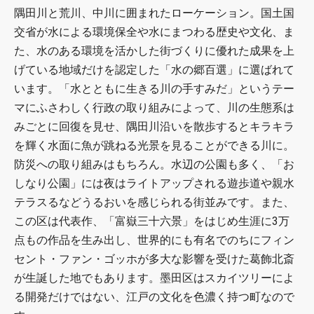
隅田川と荒川、中川に囲まれたローケーション。国土国
交省が水による環境保全や水にまつわる歴史や文化、ま
た、水のある環境を活かした街づくりに優れた成果を上
げている地域だけを認定した「水の郷百選」に選ばれて
います。「水とともに生きる川の手すみだ」というテー
マにふさわしく行政の取り組みによって、川の生態系は
みごとに回復を見せ、隅田川沿いを散歩するとキラキラ
を輝く水面に魚が跳ねる光景を見ることができる川に。
防災への取り組みはもちろん。水辺の公園も多く、「お
しなり公園」には夜はライトアップされる遊歩道や親水
テラスるなどうるおいを感じられる街並みです。また、
この区は代表作、「富嶽三十六景」をはじめ生涯に3万
点もの作品を生み出し、世界的にも有名でのちにフィン
セント・ファン・ゴッホが多大な影響を受けた葛飾北斎
が生誕した地でもあります。墨田区はスカイツリーによ
る開発だけではない、江戸の文化を色濃く持つ町なので