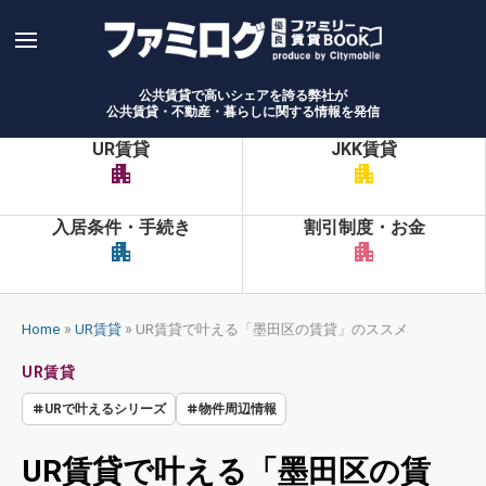
Skip
to
content
公共賃貸で高いシェアを誇る弊社が
公共賃貸・不動産・暮らしに関する情報を発信
UR賃貸
JKK賃貸
apartment
apartment
入居条件・手続き
割引制度・お金
apartment
apartment
»
»
Home
UR賃貸
UR賃貸で叶える「墨田区の賃貸」のススメ
UR賃貸
URで叶えるシリーズ
物件周辺情報
UR賃貸で叶える「墨田区の賃