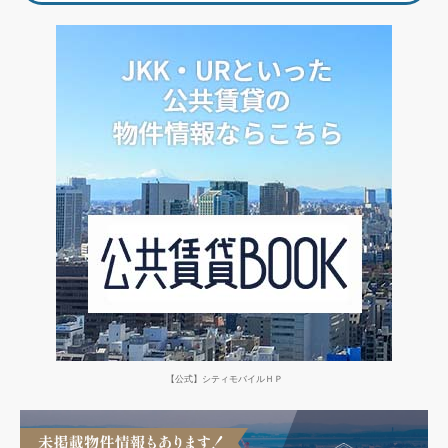
ゲ
ー
シ
ョ
ン
【公式】シティモバイルＨＰ