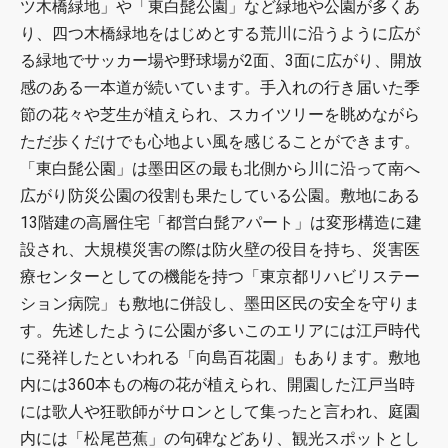
ツ木橋緑地」や「東白髭公園」など緑地や公園が多くあ
り、四つ木橋緑地をはじめとする荒川に沿うように広が
る緑地でサッカー場や野球場が2面、3面に広がり、開放
感のある一本道が続いています。手入れの行き届いた季
節の花々や芝生が植えられ、スカイツリーを眺めながら
ただ歩くだけでも心地よい風を感じることができます。
「東白髭公園」は墨田区の最も北側から川に沿って南へ
広がり防災公園の役割も果たしている公園。敷地にある
13階建の高層住宅「都営白髭アパート」は変形構造に建
設され、大規模災害の際は防火壁の役目を持ち、災害医
療センターとしての機能を持つ「東京都リハビリステー
ション病院」も敷地に併設し、墨田区民の安全を守りま
す。先述したように公園が多いこのエリアには江戸時代
に発祥したといわれる「向島百花園」もあります。敷地
内には360本もの梅の花が植えられ、開園した江戸当時
には歌人や狂歌師がサロンとして集ったと言われ、庭園
内には「松尾芭蕉」の句碑などあり、観光スポットとし