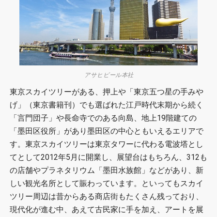
アサヒビール本社
東京スカイツリーがある、押上や「東京五つ星の手みや
げ」（東京書籍刊）でも選ばれた江戸時代末期から続く
「言門団子」や長命寺でのある向島、地上19階建ての
「墨田区役所」があり墨田区の中心ともいえるエリアで
す。東京スカイツリーは東京タワーに代わる電波塔とし
てとして2012年5月に開業し、展望台はもちろん、312も
の店舗やプラネタリウム「墨田水族館」などがあり、新
しい観光名所として賑わっています。といってもスカイ
ツリー周辺は昔からある商店街もたくさん残っており、
現代化が進む中、あえて古民家に手を加え、アートを展