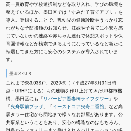
高一貫教育や学校選択制などを取り入れ、学びの環境を
整えているほか、墨田区では「すみだ子育てアプリ」を
導入。登録することで、乳幼児の健康診断やうっかり忘
れがちな予防接種のお知らせ、妊娠や子育てに不安を感
じていないかの連絡や赤ちゃん連れで休憩スポットや保
育園情報などが検索できるようになっているなど新たに
転居してきた方にも安心のシステムが導入されていま
す。
墨田区×ＵＲ
これまで883,038戸、2029棟（（平成27年3月31日時
点・URHPによる）もの建物を作り上げてきたUR都市機
構。墨田区にも「
リバーピア吾妻橋ライフタワー
」や
「
曳舟駅前プラザ
」「
イーストコア曳舟二番館
」など高
層タワー住宅から団地まで様々なお部屋があります。公
共事業ということもあり、安心の構造なのはもちろん、
単身からファミリーまで受け入れるバリエーションの多