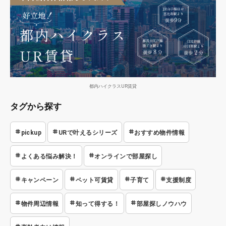
都内ハイクラスUR賃貸
タグから探す
pickup
URで叶えるシリーズ
おすすめ物件情報
よくある悩み解決！
オンラインで部屋探し
キャンペーン
ペット可賃貸
子育て
支援制度
物件周辺情報
知って得する！
部屋探しノウハウ