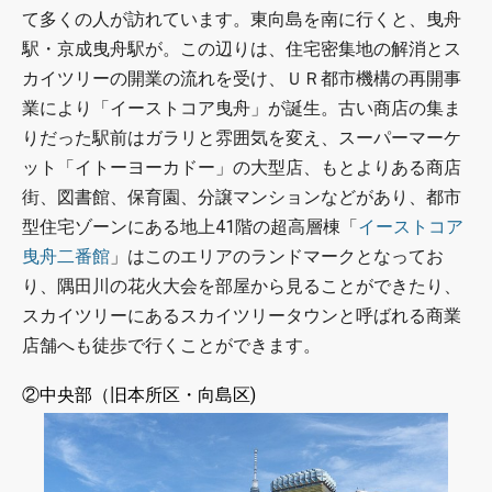
て多くの人が訪れています。東向島を南に行くと、曳舟
駅・京成曳舟駅が。この辺りは、住宅密集地の解消とス
カイツリーの開業の流れを受け、ＵＲ都市機構の再開事
業により「イーストコア曳舟」が誕生。古い商店の集ま
りだった駅前はガラリと雰囲気を変え、スーパーマーケ
ット「イトーヨーカドー」の大型店、もとよりある商店
街、図書館、保育園、分譲マンションなどがあり、都市
型住宅ゾーンにある地上41階の超高層棟「
イーストコア
曳舟二番館
」はこのエリアのランドマークとなってお
り、隅田川の花火大会を部屋から見ることができたり、
スカイツリーにあるスカイツリータウンと呼ばれる商業
店舗へも徒歩で行くことができます。
②中央部（旧本所区・向島区)