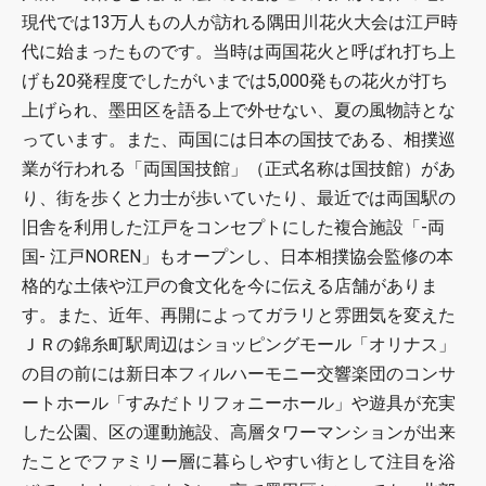
現代では13万人もの人が訪れる隅田川花火大会は江戸時
代に始まったものです。当時は両国花火と呼ばれ打ち上
げも20発程度でしたがいまでは5,000発もの花火が打ち
上げられ、墨田区を語る上で外せない、夏の風物詩とな
っています。また、両国には日本の国技である、相撲巡
業が行われる「両国国技館」（正式名称は国技館）があ
り、街を歩くと力士が歩いていたり、最近では両国駅の
旧舎を利用した江戸をコンセプトにした複合施設「-両
国- 江戸NOREN」もオープンし、日本相撲協会監修の本
格的な土俵や江戸の食文化を今に伝える店舗がありま
す。また、近年、再開によってガラリと雰囲気を変えた
ＪＲの錦糸町駅周辺はショッピングモール「オリナス」
の目の前には新日本フィルハーモニー交響楽団のコンサ
ートホール「すみだトリフォニーホール」や遊具が充実
した公園、区の運動施設、高層タワーマンションが出来
たことでファミリー層に暮らしやすい街として注目を浴