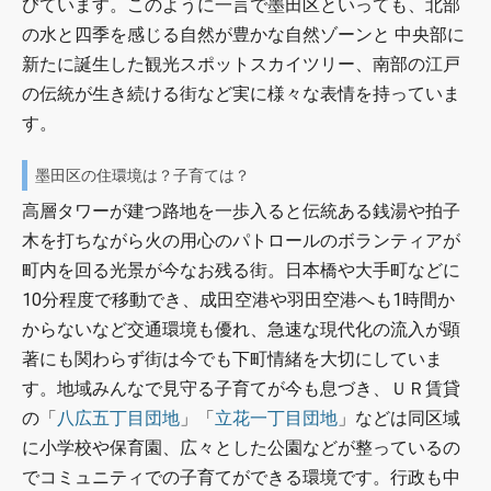
びています。このように一言で墨田区といっても、北部
の水と四季を感じる自然が豊かな自然ゾーンと 中央部に
新たに誕生した観光スポットスカイツリー、南部の江戸
の伝統が生き続ける街など実に様々な表情を持っていま
す。
墨田区の住環境は？子育ては？
高層タワーが建つ路地を一歩入ると伝統ある銭湯や拍子
木を打ちながら火の用心のパトロールのボランティアが
町内を回る光景が今なお残る街。日本橋や大手町などに
10分程度で移動でき、成田空港や羽田空港へも1時間か
からないなど交通環境も優れ、急速な現代化の流入が顕
著にも関わらず街は今でも下町情緒を大切にしていま
す。地域みんなで見守る子育てが今も息づき、ＵＲ賃貸
の「
八広五丁目団地
」「
立花一丁目団地
」などは同区域
に小学校や保育園、広々とした公園などが整っているの
でコミュニティでの子育てができる環境です。行政も中