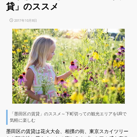
貸」のススメ
POSTED
2017年10月8日
ON
「墨田区の賃貸」のススメ～下町切っての観光エリアをURで
気軽に楽しむ
墨田区の賃貸は花火大会、相撲の街、東京スカイツリー