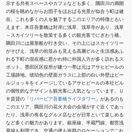
示する共有スペースやカフェなども多く、隅田川の満開
の桜を眺めながらお団子をほおばる光景が似合う町は健
在。これも多くの人を魅了するこのエリアの特徴ともい
えます。本庄吾妻橋は対岸に浅草、浅草寺があり、浅草
～スカイツリーを散策する多くの観光客でにぎわう橋。
隅田川には屋形船が行き交い、その上にはスカイツリー
がそびえ、浅草の街並みも見える高層ビルと生活感あふ
れる下町の混在感に惹かれ特に外国人方が多く訪れるス
ポット。墨田区区役所が建つ一帯は元はアサヒビールの
工場跡地。琥珀色の壁面ガラスに上部の白い外壁はビー
ルジョッキをイメージしているアサヒビールの本社ビル
の個性的なデザインも観光客に人気となっています。Ｕ
Ｒ賃貸の「
リバーピア吾妻橋ライフタワー
」があるのも
このエリア。隅田川の花火大会の会場がすぐ近くであっ
たり、浅草の有名なグルメ店などが日常といて楽しめる
など多くの魅力があります。銀座線、半蔵門線、都営浅
草線も利用でき、交通の便も抜群のロケーションでこれ