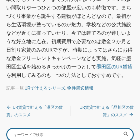
い間取りや一つひとつの部屋が広いのも特徴です。まち
づくり事業から誕生する建物がほとんどなので、最初か
ら生活環境が整っているのが魅力。学校などの公共施設
などが近くに揃っていたり、今では建てるのが難しいよ
うな好立地に点在。初期費用で必要なのは敷金２か月と
日割り家賃のみのURですが、時期によってはさらにお得
な敷金フリーレントキャンペーンなども実施。気軽に墨
田区生活を始めるきっかけの一つとして
墨田区のUR賃貸
を利用してみるのも一つの方法としておすすめです。
記事一覧
URで叶えるシリーズ
,
物件周辺情報
投
UR賃貸で叶える「港区の賃
UR賃貸で叶える「品川区の賃
稿
貸」のススメ
貸」のススメ
ナ
Search
SEA

ビ
for: