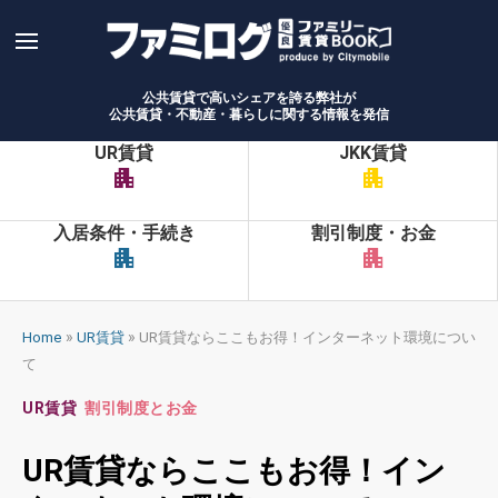
Skip
to
content
公共賃貸で高いシェアを誇る弊社が
公共賃貸・不動産・暮らしに関する情報を発信
UR賃貸
JKK賃貸
apartment
apartment
入居条件・手続き
割引制度・お金
apartment
apartment
»
»
Home
UR賃貸
UR賃貸ならここもお得！インターネット環境につい
て
UR賃貸
割引制度とお金
UR賃貸ならここもお得！イン