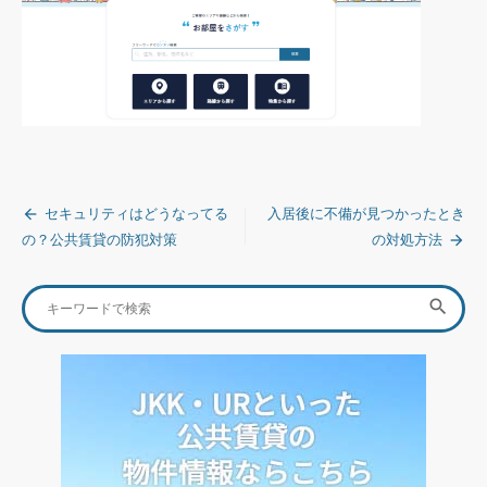
投
セキュリティはどうなってる
入居後に不備が見つかったとき
稿
の？公共賃貸の防犯対策
の対処方法
ナ
Search
SEA

ビ
for:
ゲ
ー
シ
ョ
ン