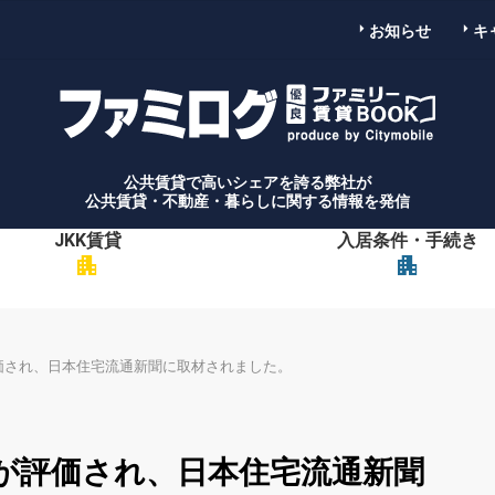
お知らせ
キ
公共賃貸で高いシェアを誇る弊社が
公共賃貸・不動産・暮らしに関する情報を発信
JKK賃貸
入居条件・手続き
apartment
apartment
価され、日本住宅流通新聞に取材されました。
が評価され、日本住宅流通新聞