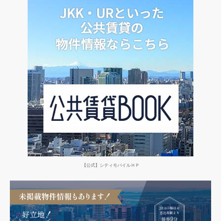
シ
ョ
ン
【公式】シティモバイルＨＰ