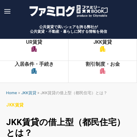
Skip
to
content
公共賃貸で高いシェアを誇る弊社が
公共賃貸・不動産・暮らしに関する情報を発信
UR賃貸
JKK賃貸
apartment
apartment
入居条件・手続き
割引制度・お金
apartment
apartment
»
»
Home
JKK賃貸
JKK賃貸の借上型（都民住宅）とは？
JKK賃貸
JKK賃貸の借上型（都民住宅）
とは？