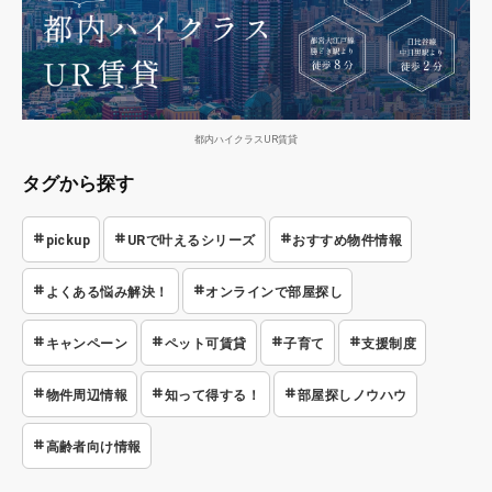
都内ハイクラスUR賃貸
タグから探す
pickup
URで叶えるシリーズ
おすすめ物件情報
よくある悩み解決！
オンラインで部屋探し
キャンペーン
ペット可賃貸
子育て
支援制度
物件周辺情報
知って得する！
部屋探しノウハウ
高齢者向け情報