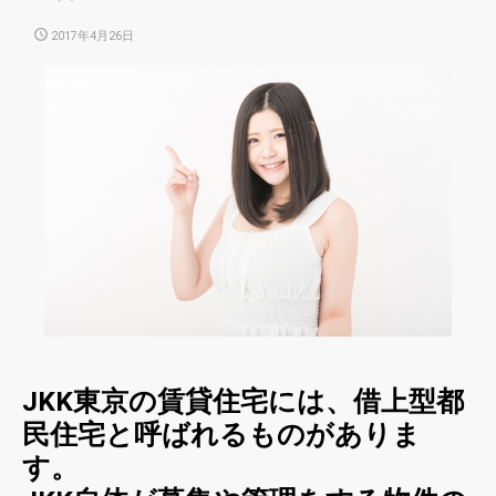
POSTED
2017年4月26日
ON
JKK東京の賃貸住宅には、借上型都
民住宅と呼ばれるものがありま
す。