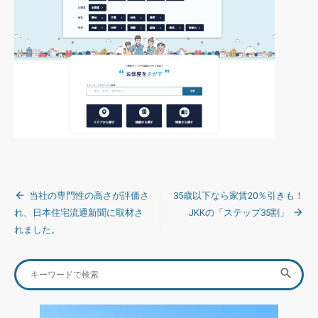
投
当社の専門性の高さが評価さ
35歳以下なら家賃20％引きも！
稿
れ、日本住宅流通新聞に取材さ
JKKの「ステップ35割」
れました。
ナ
ビ
Search
SEA

ゲ
for:
ー