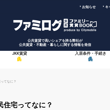
お知らせ
キ
公共賃貸で高いシェアを誇る弊社が
公共賃貸・不動産・暮らしに関する情報を発信
JKK賃貸
入居条件・手続き
apartment
apartment
宅ってなに？
民住宅ってなに？