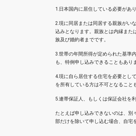
1.日本国内に居住している必要があ
2.現に同居または同居する親族がい
込みとなります。親族とは内縁また
族及び婚約者までです。
3.世帯の年間所得が定められた基準
も、特例申し込みできることもあり
4.現に自ら居住する住宅を必要とし
を所有している方は不可となること
5.連帯保証人、もしくは保証会社を
たとえば申し込みできないのは、別
部だけを除いて申し込む場合、自宅