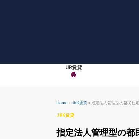
Skip
to
content
UR賃貸
apartment
»
»
Home
JKK賃貸
指定法人管理型の都民住
JKK賃貸
指定法人管理型の都