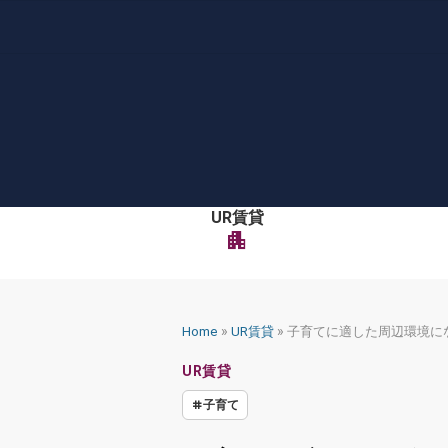
Skip
to
content
UR賃貸
apartment
»
»
Home
UR賃貸
子育てに適した周辺環境に
UR賃貸
子育て