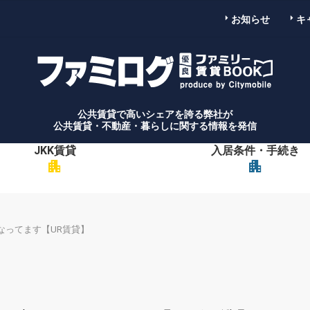
お知らせ
キ
公共賃貸で高いシェアを誇る弊社が
公共賃貸・不動産・暮らしに関する情報を発信
JKK賃貸
入居条件・手続き
apartment
apartment
なってます【UR賃貸】