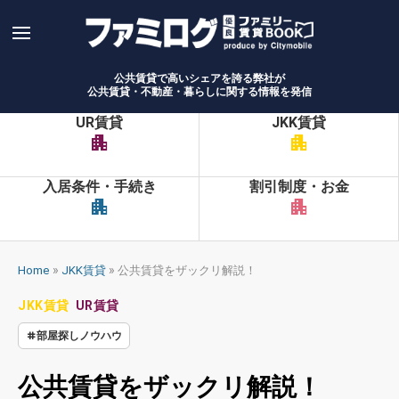
Skip
to
content
公共賃貸で高いシェアを誇る弊社が
公共賃貸・不動産・暮らしに関する情報を発信
UR賃貸
JKK賃貸
apartment
apartment
入居条件・手続き
割引制度・お金
apartment
apartment
»
»
Home
JKK賃貸
公共賃貸をザックリ解説！
JKK賃貸
UR賃貸
部屋探しノウハウ
公共賃貸をザックリ解説！