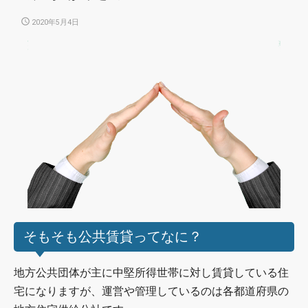
POSTED
2020年5月4日
ON
そもそも公共賃貸ってなに？
地方公共団体が主に中堅所得世帯に対し賃貸している住
宅になりますが、運営や管理しているのは各都道府県の