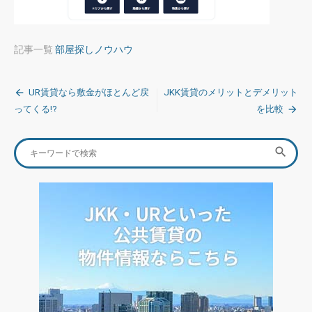
記事一覧
部屋探しノウハウ
投
UR賃貸なら敷金がほとんど戻
JKK賃貸のメリットとデメリット
稿
ってくる!?
を比較
ナ
Search
SEA

ビ
for:
ゲ
ー
シ
ョ
ン