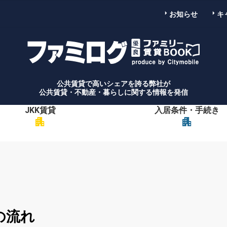
お知らせ
キ
公共賃貸で高いシェアを誇る弊社が
公共賃貸・不動産・暮らしに関する情報を発信
JKK賃貸
入居条件・手続き
apartment
apartment
の流れ