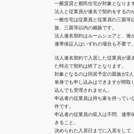
一般賃貸と都民住宅が対象となりま
法人と従業員が連名で契約をするの
一般住宅は従業員と従業員の三親等
族、三親等以内の姻族です。
法人連名契約はルームシェアと、後
連帯保証人はいずれの場合も不要で
法人連名契約で入居した従業員が退
た時点で契約は終了となります。
対象となるのは同居予定の親族が2
単身でも申し込みはできますが間取
込んでも受理されません。
申込者の従業員は持ち家を持ってい
件です。
申込者の従業員の収入は不問、連帯
きること。
決められた入居日までに入居をして