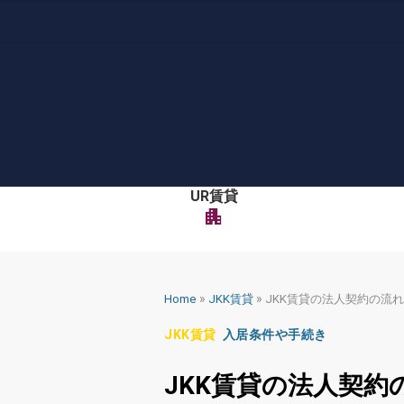
Skip
to
content
UR賃貸
apartment
»
»
Home
JKK賃貸
JKK賃貸の法人契約の流れ
JKK賃貸
入居条件や手続き
JKK賃貸の法人契約