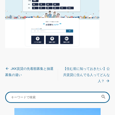
投
JKK賃貸の先着順募集と抽選
【住む前に知っておきたい】公
稿
募集の違い
共賃貸に住んでる人ってどんな
人？
ナ
ビ
Search
SEA

ゲ
for:
ー