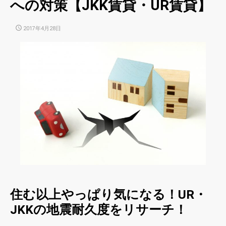
への対策【JKK賃貸・UR賃貸】
POSTED
2017年4月28日
ON
住む以上やっぱり気になる！UR・
JKKの地震耐久度をリサーチ！