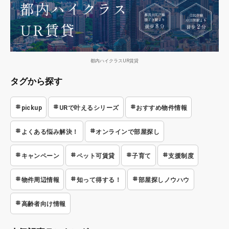
都内ハイクラスUR賃貸
タグから探す
pickup
URで叶えるシリーズ
おすすめ物件情報
よくある悩み解決！
オンラインで部屋探し
キャンペーン
ペット可賃貸
子育て
支援制度
物件周辺情報
知って得する！
部屋探しノウハウ
高齢者向け情報