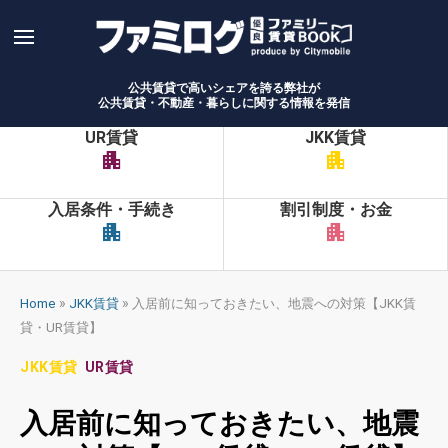
Skip
to
content
公共賃貸で高いシェアを誇る弊社が
公共賃貸・不動産・暮らしに関する情報を発信
UR賃貸
JKK賃貸
apartment
apartment
入居条件・手続き
割引制度・お金
apartment
apartment
»
»
Home
JKK賃貸
入居前に知っておきたい、地震への対策【JKK賃
貸・UR賃貸】
JKK賃貸
UR賃貸
入居前に知っておきたい、地震