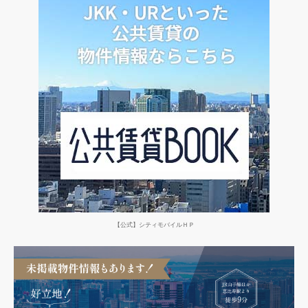
シ
ョ
ン
【公式】シティモバイルＨＰ