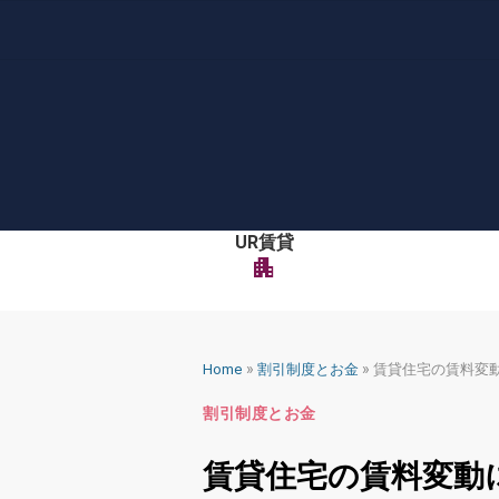
Skip
to
content
UR賃貸
apartment
»
»
Home
割引制度とお金
賃貸住宅の賃料変
割引制度とお金
賃貸住宅の賃料変動