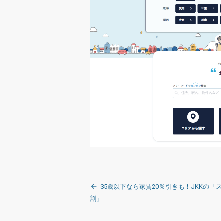
投
35歳以下なら家賃20％引きも！JKKの「ス
稿
割」
ナ