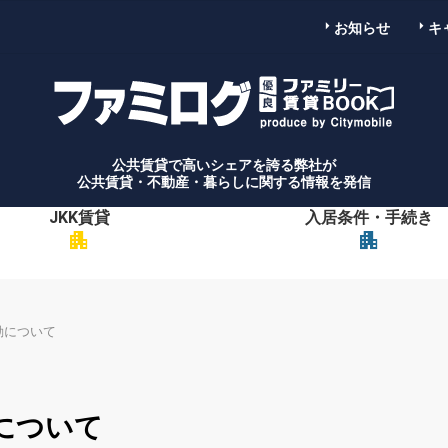
お知らせ
キ
公共賃貸で高いシェアを誇る弊社が
公共賃貸・不動産・暮らしに関する情報を発信
JKK賃貸
入居条件・手続き
apartment
apartment
動について
について