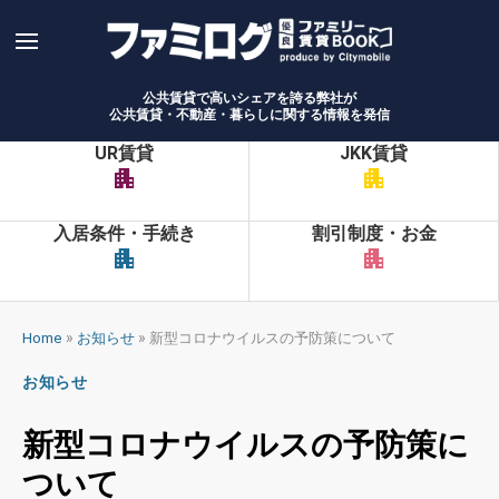
Skip
to
content
公共賃貸で高いシェアを誇る弊社が
公共賃貸・不動産・暮らしに関する情報を発信
UR賃貸
JKK賃貸
apartment
apartment
入居条件・手続き
割引制度・お金
apartment
apartment
»
»
Home
お知らせ
新型コロナウイルスの予防策について
お知らせ
新型コロナウイルスの予防策に
ついて