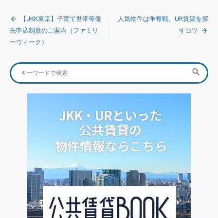
投
【JKK東京】子育て世帯等優
人気物件は争奪戦、UR賃貸を探
稿
先申込制度のご案内（ファミリ
すコツ
ーウィーク）
ナ
ビ
Search
SEA

ゲ
for:
ー
シ
ョ
ン